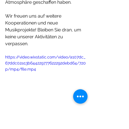
Atmosphäre geschaffen haben.
Wir freuen uns auf weitere 
Kooperationen und neue 
Musikprojekte! Bleiben Sie dran, um 
keine unserer Aktivitäten zu 
verpassen.
https://video.wixstatic.com/video/a107dc_
67ddc02a13b644229777622292debd64/720
p/mp4/file.mp4
#EventTechPartner
#JurajHnilica
#SymfonickýKoncert